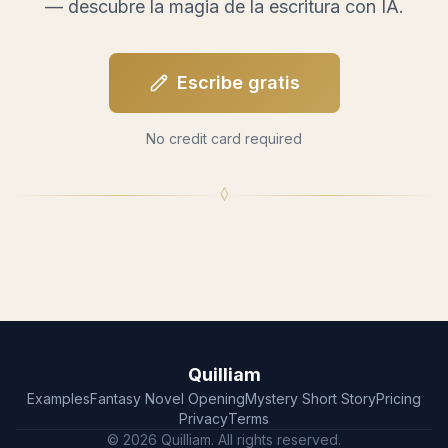
— descubre la magia de la escritura con IA.
Escribe gratis
No credit card required
◊
Quilliam
Examples
Fantasy Novel Opening
Mystery Short Story
Pricing
Privacy
Terms
© 2026 Quilliam. All rights reserved.